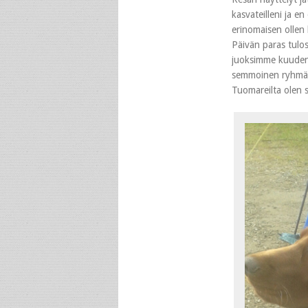
kasvateilleni ja e
erinomaisen ollen 
Päivän paras tulo
juoksimme kuuden 
semmoinen ryhmä, j
Tuomareilta olen s