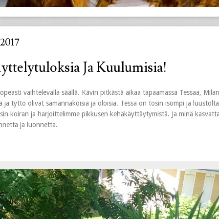
2017
ttelytuloksia Ja Kuulumisia!
easti vaihtelevalla säällä. Kävin pitkästä aikaa tapaamassa Tessaa, Milan
ja tyttö olivat samannäköisiä ja oloisia. Tessa on tosin isompi ja luustolt
in koiran ja harjoittelimme pikkusen kehäkäyttäytymistä. Ja minä kasvatt
nnetta ja luonnetta.