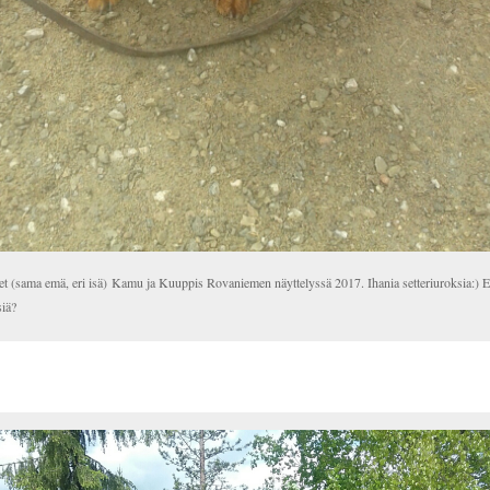
et (sama emä, eri isä) Kamu ja Kuuppis Rovaniemen näyttelyssä 2017. Ihania setteriuroksia:) E
iä?