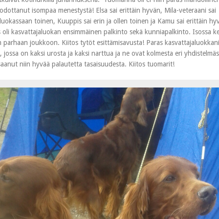
n odottanut isompaa menestystä! Elsa sai erittäin hyvän, Mila-veteraani sai
luokassaan toinen, Kuuppis sai erin ja ollen toinen ja Kamu sai erittäin hy
s oli kasvattajaluokan ensimmäinen palkinto sekä kunniapalkinto. Isossa k
parhaan joukkoon. Kiitos tytöt esittämisavusta! Paras kasvattajaluokkan
ossa on kaksi urosta ja kaksi narttua ja ne ovat kolmesta eri yhdistelmäs
aanut niin hyvää palautetta tasaisuudesta. Kiitos tuomarit!