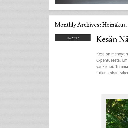
Monthly Archives:
Heinäkuu 
Kesän Näy
07/29/17
Kesä on mennyt nop
C-pentueesta. Emä 
vankempi. Trimmas
tutkin koiran rake