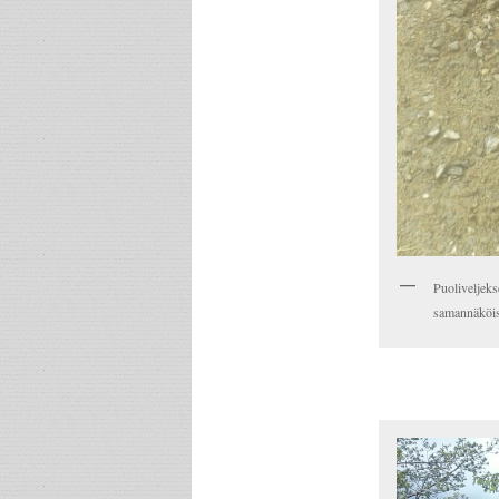
Puoliveljeks
samannäköis