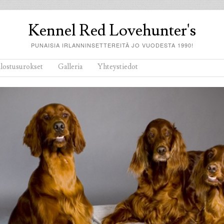
Kennel Red Lovehunter's
PUNAISIA IRLANNINSETTEREITÄ JO VUODESTA 1990!
alostusurokset
Galleria
Yhteystiedot