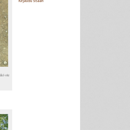
Kirjaudu sisään
ikö ole