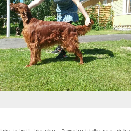
tkuivat kotinurkilla juhannuksena. Tuomarina oli ei-niin paras mahdolline