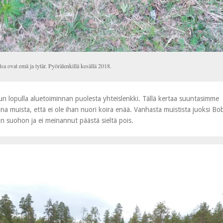
lsa ovat emä ja tytär. Pyörälenkillä kesällä 2018.
un lopulla aluetoiminnan puolesta yhteislenkki. Tällä kertaa suuntasimme
 aina muista, että ei ole ihan nuori koira enää. Vanhasta muistista juoksi Bo
n suohon ja ei meinannut päästä sieltä pois.