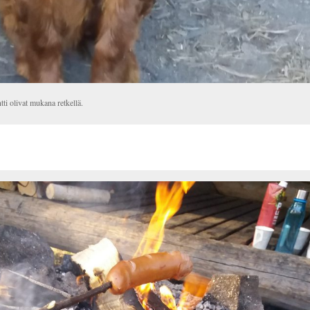
ntti olivat mukana retkellä.