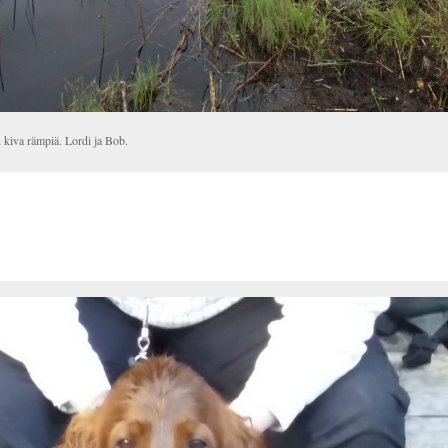
 kiva rämpiä. Lordi ja Bob.