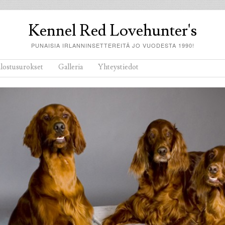
Kennel Red Lovehunter's
PUNAISIA IRLANNINSETTEREITÄ JO VUODESTA 1990!
alostusurokset
Galleria
Yhteystiedot