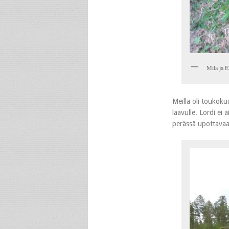
Mila ja E
Meillä oli toukoku
laavulle. Lordi ei
perässä upottavaa