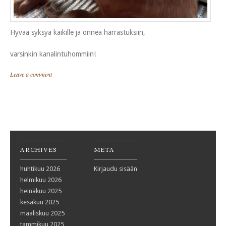
Hyvää syksyä kaikille ja onnea harrastuksiin,
varsinkin kanalintuhommiin!
Leave a comment
Post navigation
ARCHIVES
META
huhtikuu 2026
Kirjaudu sisään
helmikuu 2026
heinäkuu 2025
kesäkuu 2025
maaliskuu 2025
tammikuu 2025