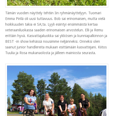
Tämän vuoden näyttely tehtiin Iin ryhmänäyttelyyn. Tuomari
Emma Pirilä oli uusi tuttavuus. Bob sai erinomaisen, mutta vielä
hoikkuuden takia ei SA;ta. Lyyli esiintyi ensimmäistä kertaa
veteraaniluokassa saaden erinomaisen arvostelun. Elli ja Remu
erittäin hyvä. Kasvattajaluokka sai ykkösen ja kunniapalkinnon ja
BEST -in show kehässä nousimme neljänneksi. Onneksi olen
saanut junior handlereita mukaan esittämään kasvattejani. Kiitos
Tuulia ja Rosa mukanaolosta ja jälleen mainiosta seurasta.