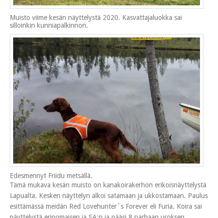
Muisto viime kesän näyttelystä 2020. Kasvattajaluokka sai
silloinkin kunniapalkinnon.
Edesmennyt Friidu metsällä.
Tämä mukava kesän muisto on kanakoirakerhon erikoisnäyttelystä
Lapualta. Kesken näyttelyn alkoi satamaan ja ukkostamaan. Paulus
esittämässä meidän Red Lovehunter`s Forever eli Furia. Koira sai
näyttelystä erinomaisen ja SA;n ja pääsi 8.parhaan uroksen