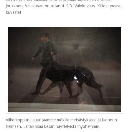
joukkoon. Valokuvan on ottanut K.D. Valokuvaus. Kiitos upeasta
kuvasta!
Viikonloppuna suuntaamme mökille metsästykseen ja luonnon
helmaan. Laitan lisää kesän näyttelyistä myöhemmin.