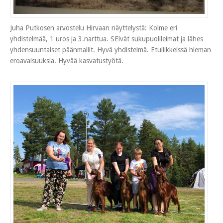
Juha Putkosen arvostelu Hirvaan näyttelystä: Kolme eri
yhdistelmää, 1 uros ja 3.narttua. SElvät sukupuolileimat ja lähes
yhdensuuntaiset päänmallit. Hyvä yhdistelmä. Etuliikkeissä hieman
eroavaisuuksia. Hyvää kasvatustyötä.