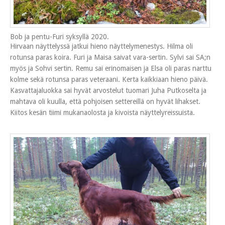
Bob ja pentu-Furi syksyllä 2020.
Hirvaan näyttelyssä jatkui hieno näyttelymenestys. Hilma oli
rotunsa paras koira. Furi ja Maisa saivat vara-sertin. Sylvi sai SA;n
myös ja Sohvi sertin. Remu sai erinomaisen ja Elsa oli paras narttu
kolme sekä rotunsa paras veteraani. Kerta kaikkiaan hieno päivä.
Kasvattajaluokka sai hyvät arvostelut tuomari Juha Putkoselta ja
mahtava oli kuulla, että pohjoisen settereillä on hyvät lihakset.
Kiitos kesän tiimi mukanaolosta ja kivoista näyttelyreissuista.