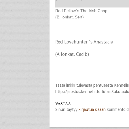
Red Fellow`s The Irish Chap
(B, lonkat, Sert)
Red Lovehunter`s Anastacia
(A lonkat, Cacib)
Tässä linkki tulevasta pentueesta Kennellii
http://jalostus.kennelliitto.fi/frmSuk
VASTAA
Sinun täytyy
kirjautua sisään
kommentoida