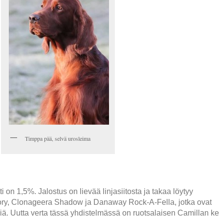
Timppa pää, selvä urosleima
 on 1,5%. Jalostus on lievää linjasiitosta ja takaa löytyy
ory, Clonageera Shadow ja Danaway Rock-A-Fella, jotka ovat
teriä. Uutta verta tässä yhdistelmässä on ruotsalaisen Camillan k