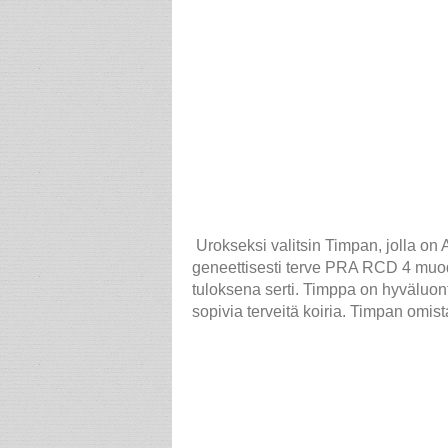
Urokseksi valitsin Timpan, jolla on A
geneettisesti terve PRA RCD 4 muodo
tuloksena serti. Timppa on hyväluont
sopivia terveitä koiria. Timpan omi