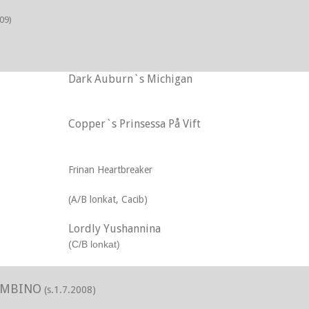
009)
Dark Auburn`s Michigan
Copper`s Prinsessa På Vift
Frinan Heartbreaker
(A/B lonkat, Cacib)
Lordly Yushannina
(C/B lonkat)
AMBINO
(s.1.7.2008)