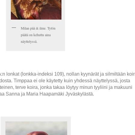
Milan pää & ilme. Tytön
päätä on kehuttu aina
näyttelyssä.
:n lonkat (lonkka-indeksi 109), nollan kyynärät ja silmiltään koi
sta. Timppaa ei ole käytetty kuin yhdessä näyttelyssä, josta
einen, terve koira, jonka takaa löytyy minun tyyliini ja makuuni
staa Sanna ja Maria Haapamäki Jyväskylästä.