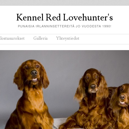
Kennel Red Lovehunter's
PUNAISIA IRLANNINSETTEREITÄ JO VUODESTA 1990!
alostusurokset
Galleria
Yhteystiedot