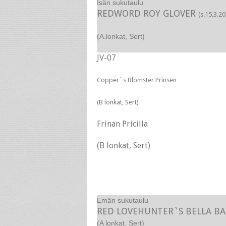
Isän sukutaulu
REDWORD ROY GLOVER
(s.15.3.2
(A.lonkat, Sert)
JV-07
Copper`s Blomster Prinsen
(B lonkat, Sert)
Frinan Pricilla
(B lonkat, Sert)
Emän sukutaulu
RED LOVEHUNTER`S BELLA B
(A lonkat, Sert)