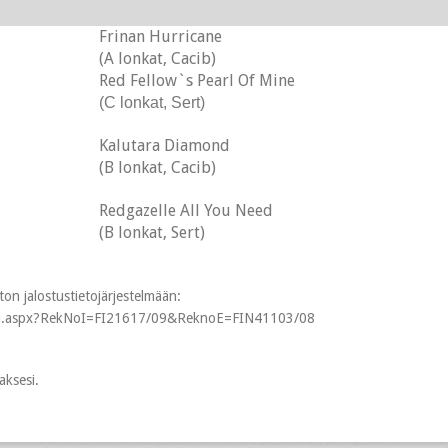
Frinan Hurricane
(A lonkat, Cacib)
Red Fellow`s Pearl Of Mine
(C lonkat, Sert)
Kalutara Diamond
(B lonkat, Cacib)
Redgazelle All You Need
(B lonkat, Sert)
ton jalostustietojärjestelmään:
utaulu.aspx?RekNoI=FI21617/09&ReknoE=FIN41103/08
ksesi.