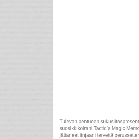
Tulevan pentueen sukusiitosprosentti
suosikkikoirani Tactic`s Magic Mem
jättäneet linjaani tervettä perusset