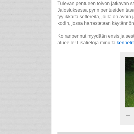
Tulevan pentueen toivon jatkavan sa
Jalostuksessa pyrin pentueiden tasai
tyylikkäitä settereitä, joilla on avoi
kodin, jossa harrastetaan käytännön
Koiranpennut myydään ensisijaisesti
alueelle! Lisätietoja minulta
kennelr