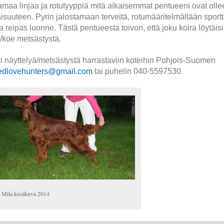
maa linjaa ja rotutyyppiä mitä aikaisemmat pentueeni ovat ollee
suuteen. Pyrin jalostamaan terveitä, rotumääritelmältään sportti
n ja reipas luonne. Tästä pentueesta toivon, että joku koira löytäisi
/koe metsästystä.
 näyttelyä/metsästystä harrastaviin koteihin Pohjois-Suomen
edlovehunters@gmail.com
tai puhelin 040-5597530.
Mila kesäkuva 2014