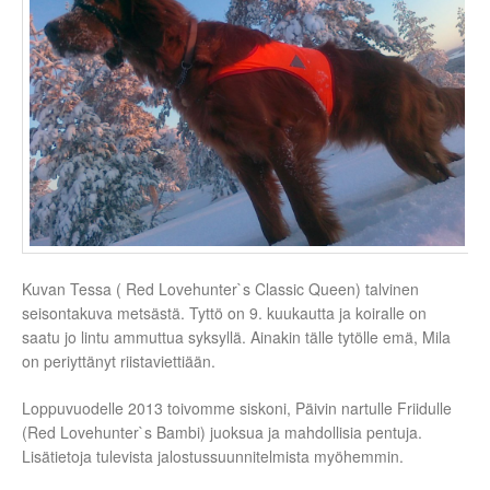
Kuvan Tessa ( Red Lovehunter`s Classic Queen) talvinen
seisontakuva metsästä. Tyttö on 9. kuukautta ja koiralle on
saatu jo lintu ammuttua syksyllä. Ainakin tälle tytölle emä, Mila
on periyttänyt riistaviettiään.
Loppuvuodelle 2013 toivomme siskoni, Päivin nartulle Friidulle
(Red Lovehunter`s Bambi) juoksua ja mahdollisia pentuja.
Lisätietoja tulevista jalostussuunnitelmista myöhemmin.