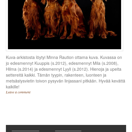
Kuva-arkistosta löytyi Minna Raution ottama kuva. Kuvassa on
jo edesmennyt Kuuppis (s.2012), edesmennyt Mila (s.2008),
Hilma (s.2014) ja edesmennyt Lyyli (s.2012). Hienoja ja upeita
settereitä kaikki. Tämän tyypin, rakenteen, luonteen ja
metsästysvietin toivon pysyvän linjassani pitkään. Hyvää kevättä
kaikille!
Leave a comment
Post navigation