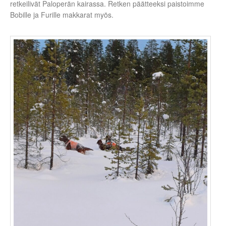
retkeilivät Paloperän kairassa. Retken päätteeksi paistoimme
Bobille ja Furille makkarat myös.