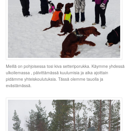
Meillä on pohjoisessa tosi kiva setteriporukka. Käymme yhdessä
ulkoilemassa , päivittämässä kuulumisia ja aika ajoittain
pidämme yhteiskoulutuksia. Tässä olemme tauolla ja
evästämässä.