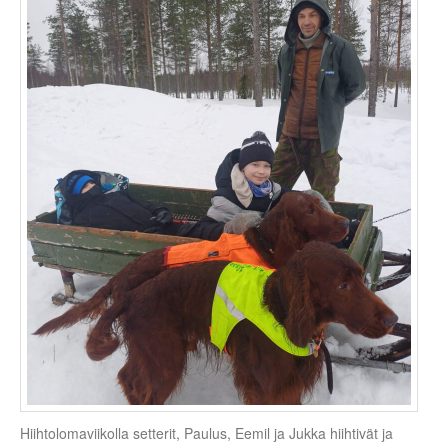
Hiihtolomaviikolla setterit, Paulus, Eemil ja Jukka hiihtivät ja