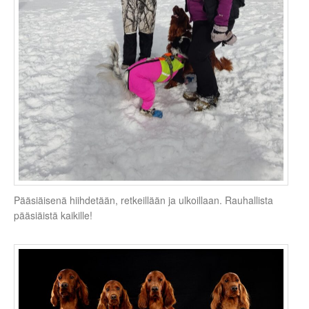
Pääsiäisenä hiihdetään, retkeillään ja ulkoillaan. Rauhallista
pääsiäistä kaikille!