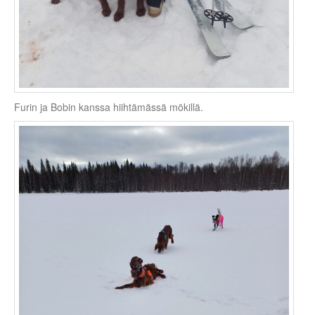
Furin ja Bobin kanssa hiihtämässä mökillä.