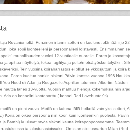
ta
taja Rovaniemeltä. Punainen irlanninsetteri on kuulunut elämääni jo 22
dun, joka sopii luonteelleni ja persoonalleni loistavasti. Ensimmäinen set
ppale” rauhallisuuden vuoksi 12-vuotiaalle nuorelle. Foren ja kasvattaj
a ja opittua näyttelyä, tokoa, agilitya ja pelto/metsätyöskentelyäkin. Sill
kaveriksi. Teinivuosina koiraharrastus ei olllut se ykkösjuttuni ja koira k
na. Foren kuoltua hankin siskoni Päivin kanssa vuonna 1998 Naukka
ll You Need eli Adan ja Redgazelle Asprillan tutummin Albertin. Näiden
e nauttia lähes 13-vuotta. Vuosiin mahtuu hienoja kokemuksia niin arje
in. Ada on kennelini kantanarttu ( kennel Red Lovehunter`s).
llä on pieni vauva. Meillä on kotona tällä hetkellä vain yksi setteri, A
.) Koira on oikea persoona niin koon kuin luonteenkin puolesta. Päivin 
acia ja Bambi) kuuluvat myös siskoni kautta koirapoppooseemme. Teem
harrastuksessa ja jalostusasioissakin. Omistan sijoitusnartun Milan (Red