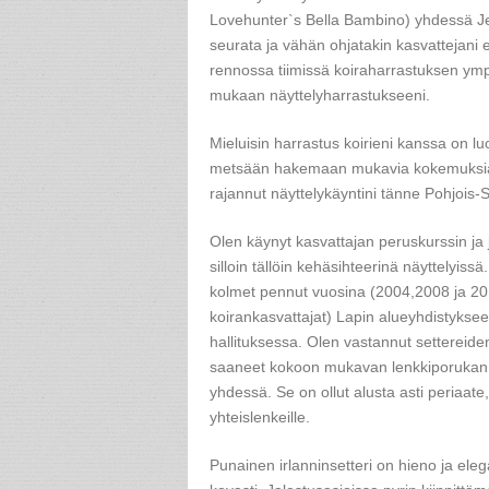
Lovehunter`s Bella Bambino) yhdessä Jen
seurata ja vähän ohjatakin kasvattejani
rennossa tiimissä koiraharrastuksen ym
mukaan näyttelyharrastukseeni.
Mieluisin harrastus koirieni kanssa on 
metsään hakemaan mukavia kokemuksia ka
rajannut näyttelykäyntini tänne Pohjois-Su
Olen käynyt kasvattajan peruskurssin ja 
silloin tällöin kehäsihteerinä näyttelyiss
kolmet pennut vuosina (2004,2008 ja 2
koirankasvattajat) Lapin alueyhdistykseen
hallituksessa. Olen vastannut setterei
saaneet kokoon mukavan lenkkiporukan. 
yhdessä. Se on ollut alusta asti periaat
yhteislenkeille.
Punainen irlanninsetteri on hieno ja eleg