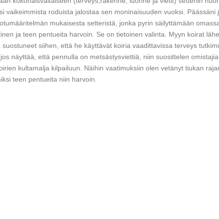
mään kokonaisvaltaiseen (terveys,rakenne, luonne ja vietit) setteriin huo
ksi vaikeimmista roduista jalostaa sen moninaisuuden vuoksi. Päässäni 
umääritelmän mukaisesta setteristä, jonka pyrin säilyttämään omass
ttinen ja teen pentueita harvoin. Se on tietoinen valinta. Myyn koirat lähe
a suostuneet siihen, että he käyttävät koiria vaadittavissa terveys tutki
 jos näyttää, että pennulla on metsästysviettiä, niin suosittelen omistajia
ien kultamalja kilpailuun. Näihin vaatimuksiin olen vetänyt tiukan raja
ksi teen pentueita niin harvoin.