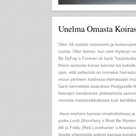
Unelma Omasta Koiras
Olen 34-vuotias sosionomi ja luokanopet
vuotta. Olen iloinen, kun olen löytänyt ro
Be DyFay`s Forever oli hyvä ”harjoituska
Marin ansiosta koiran kanssa tuli kokeiltu
opin, että setteristä on moneksi harrastus
muun perheen hoidossa elämässäni muka
Sarin kennelistä sisarukset Redgazelle A
hienojen kanakoirien yhteiselosta saimm
monista metsäseikkailuista kuin kehiltäk
Asun mieheni kanssa omakotitalossa ja mei
poika Lordi (Moorfairy`s Must Be Mystery
Alli ja Friidu (Red Lovehunter`s Anast
tiivistä yhteistyötä siskoni kanssa koira