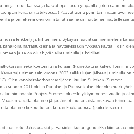
nin ja Teron kanssa ja kasvattejani asuu ympärillä, joten saan onnek
 eteenpäin koiraharrastuksessa:) Kasvattajana pyrin toimimaan avoimes
pärillä ja onnekseni olen onnistunut saamaan muutaman näyteilleasetta
luonnossa lenkkeily ja hiihtäminen. Syksyisin suuntaamme mieheni kans
nakoira harrastuksesta ja näyttelyissäkin tykkään käydä. Tosin olen
omeen ja se on ollut hyvä valinta minulle ja koirilleni.
jatkokurssin sekä koetoimitsija kurssin (kame,katu ja kake). Toimin my
ä. Kasvattaja nimen sain vuonna 2003 seikkailujen jälkeen ja minulla on o
012). Olen kanakoirakerhon vuosijäsen, kuulun Sukokan (Suomen
 ja vuonna 2011 aloitin Punaiset ja Punavalkoiset irlanninsetterit yhdi
den aluetoiminnasta Pohjois-Suomen alueella yli kymmenen vuotta ja ol
Vuosien varsilla olemme järjestäneet monenlaista mukavaa toimintaa
e, että olemme kokoontuneet kerran kuukaudessa (paitsi kesäisin)
anttinen rotu. Jalostusasiat ja varsinkin koiran genetiikka kiinnostaa mi