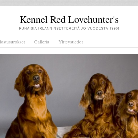
Kennel Red Lovehunter's
PUNAISIA IRLANNINSETTEREITÄ JO VUODESTA 1990!
lostusurokset
Galleria
Yhteystiedot