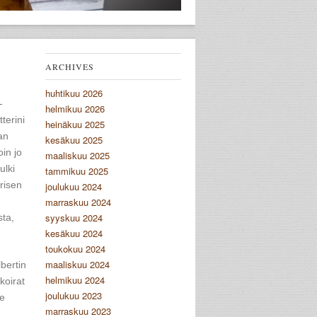
ARCHIVES
huhtikuu 2026
-
helmikuu 2026
terini
heinäkuu 2025
an
kesäkuu 2025
oin jo
maaliskuu 2025
ulki
tammikuu 2025
risen
joulukuu 2024
marraskuu 2024
syyskuu 2024
sta,
kesäkuu 2024
toukokuu 2024
maaliskuu 2024
lbertin
helmikuu 2024
koirat
joulukuu 2023
me
marraskuu 2023