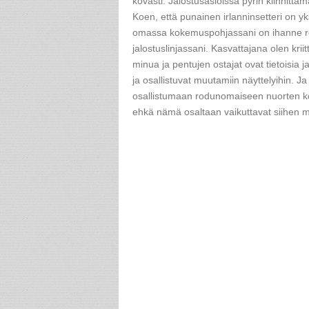
kovasti. Jalostusasioissa pyrin kiinnittä
Koen, että punainen irlanninsetteri on y
omassa kokemuspohjassani on ihanne rot
jalostuslinjassani. Kasvattajana olen krii
minua ja pentujen ostajat ovat tietoisia j
ja osallistuvat muutamiin näyttelyihin. Ja
osallistumaan rodunomaiseen nuorten koir
ehkä nämä osaltaan vaikuttavat siihen mi