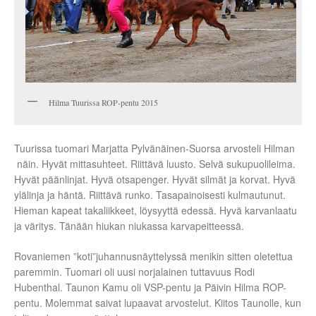
Hilma Tuurissa ROP-pentu 2015
Tuurissa tuomari Marjatta Pylvänäinen-Suorsa arvosteli Hilman
näin. Hyvät mittasuhteet. Riittävä luusto. Selvä sukupuolileima.
Hyvät päänlinjat. Hyvä otsapenger. Hyvät silmät ja korvat. Hyvä
ylälinja ja häntä. Riittävä runko. Tasapainoisesti kulmautunut.
Hieman kapeat takaliikkeet, löysyyttä edessä. Hyvä karvanlaatu
ja väritys. Tänään hiukan niukassa karvapeitteessä.
Rovaniemen ”koti”juhannusnäyttelyssä menikin sitten oletettua
paremmin. Tuomari oli uusi norjalainen tuttavuus Rodi
Hubenthal. Taunon Kamu oli VSP-pentu ja Päivin Hilma ROP-
pentu. Molemmat saivat lupaavat arvostelut. Kiitos Taunolle, kun