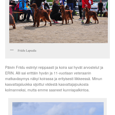
Friidu Lapualla
Päivin Friidu esiintyi reippaasti ja koira sai hyvät arvostelut ja
ERIN. Alli sai erittäin hyvän ja 11-vuotiaan veteraanin
matkaväsymys näkyi koirassa ja erityisesti liikkeessä. Minun
kasvattajaluokka sijoittui viidestä kasvattajajoukosta
kolmanneksi, mutta emme saaneet kunniapalkintoa.