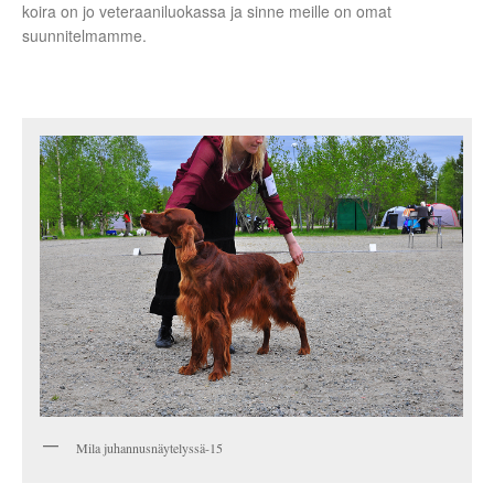
koira on jo veteraaniluokassa ja sinne meille on omat
suunnitelmamme.
Mila juhannusnäytelyssä-15