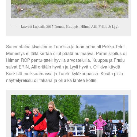
kasvatit Lapualla 2015 Donna, Kuuppis, Hilma, Alli, Friidu & Lyyli
Sunnuntaina kisasimme Tuurissa ja tuomarina oli Pekka Teini.
Menestys ei tällä kertaa ollut päätä huimaava. Paras sijoitus oli
Hilman ROP pentu-titteli hyvillä arvosteluilla. Kuuppis ja Friidu
saivat ERIN, Alli erittäin hyvän ja Lyyli hyvän. Oli kiva käydä
Keskistä moikkaamassa ja Tuurin kyläkaupassa. Kesän pisin
näyttelyreissu oli takana ja oli aika lähteä kotiin.