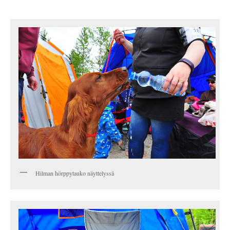
Hilman hörppytauko näyttelyssä