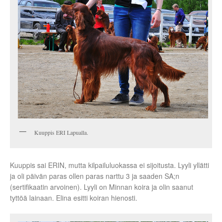
Kuuppis ERI Lapualla.
Kuuppis sai ERIN, mutta kilpailuluokassa ei sijoitusta. Lyyli yllätti
ja oli päivän paras ollen paras narttu 3 ja saaden SA;n
(sertifikaatin arvoinen). Lyyli on Minnan koira ja olin saanut
tyttöä lainaan. Elina esitti koiran hienosti.