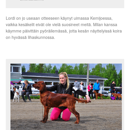
Lordi on jo useaan otteeseen käynyt uimassa Kemijoessa,
vaikka kesäkelit eivät ole vielä suosineet meitä. Milan kanssa
käymme päivittäin pyöräilemässä, jotta kesän näyttelyissä koira
on hyvässä lihaskunnossa.