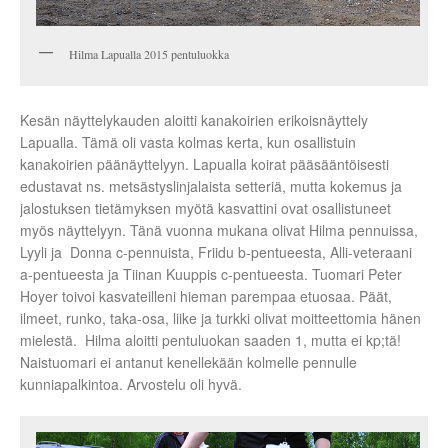
Hilma Lapualla 2015 pentuluokka
Kesän näyttelykauden aloitti kanakoirien erikoisnäyttely
Lapualla. Tämä oli vasta kolmas kerta, kun osallistuin
kanakoirien päänäyttelyyn. Lapualla koirat pääsääntöisesti
edustavat ns. metsästyslinjalaista setteriä, mutta kokemus ja
jalostuksen tietämyksen myötä kasvattini ovat osallistuneet
myös näyttelyyn. Tänä vuonna mukana olivat Hilma pennuissa,
Lyyli ja Donna c-pennuista, Friidu b-pentueesta, Alli-veteraani
a-pentueesta ja Tiinan Kuuppis c-pentueesta. Tuomari Peter
Hoyer toivoi kasvateilleni hieman parempaa etuosaa. Päät,
ilmeet, runko, taka-osa, liike ja turkki olivat moitteettomia hänen
mielestä. Hilma aloitti pentuluokan saaden 1, mutta ei kp;tä!
Naistuomari ei antanut kenellekään kolmelle pennulle
kunniapalkintoa. Arvostelu oli hyvä.