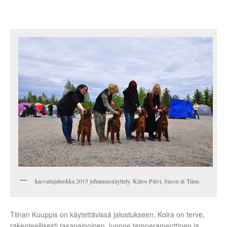
kasvattajaluokka 2015 juhannusnäyttely. Kiitos Päivi, Sussu & Tiina.
Tiinan Kuuppis on käytettävissä jalostukseen. Koira on terve,
rakenteellisesti tasapainoinen, luonne temperamenttinen ja