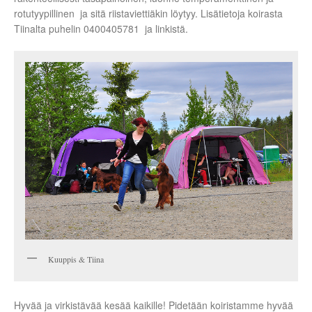
rotutyypillinen ja sitä riistaviettiäkin löytyy. Lisätietoja koirasta
Tiinalta puhelin 0400405781 ja linkistä.
Kuuppis & Tiina
Hyvää ja virkistävää kesää kaikille! Pidetään koiristamme hyvää