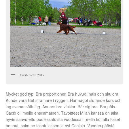
Cacib narttu 2015
Mycket god typ. Bra proportioner. Bra huvud, hals och skuldra.
Kunde vara litet stramare i ryggen. Har något slutande kors och
lag svanansättning. Annars bra vinklar. Rör sig bra. Bra päls.
Cacib oli meille ensimmäinen. Tavoitteet Milan kanssa on aika
hyvin saavutettu puolessatoista vuodessa. Teetin koiralla toiset
pennut, saimme tokotuloksen ja nyt Cacibin. Vuoden päästä