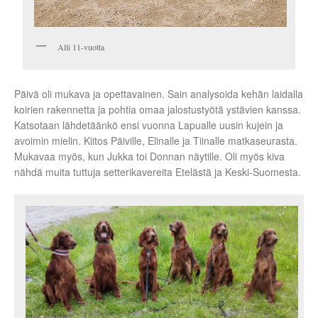
Alli 11-vuotta
Päivä oli mukava ja opettavainen. Sain analysoida kehän laidalla
koirien rakennetta ja pohtia omaa jalostustyötä ystävien kanssa.
Katsotaan lähdetäänkö ensi vuonna Lapualle uusin kujein ja
avoimin mielin. Kiitos Päiville, Elinalle ja Tiinalle matkaseurasta.
Mukavaa myös, kun Jukka toi Donnan näytille. Oli myös kiva
nähdä muita tuttuja setterikavereita Etelästä ja Keski-Suomesta.