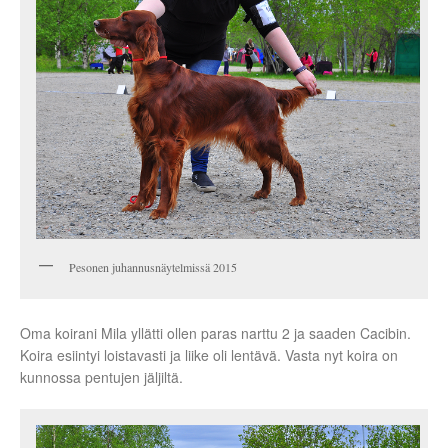
Pesonen juhannusnäytelmissä 2015
Oma koirani Mila yllätti ollen paras narttu 2 ja saaden Cacibin.
Koira esiintyi loistavasti ja liike oli lentävä. Vasta nyt koira on
kunnossa pentujen jäljiltä.