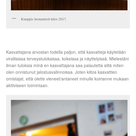
Kuuppis luonnetesti tulos 2017.
Kasvattajana arvostan todella paljon, että kasvatteja käytetään
virallisissa terveystuloksissa, kokeissa ja näyttelyissä. Mielestäni
ilman tuloksia minä en kasvattajana saa palautetta siitä miten
olen onnistunut jalostusvalinnoissa. Joten kiitos kasvattien
omistajat, että olette vieneet/antaneet minulle koirianne mukaan
aktiiviseen toimintaan.