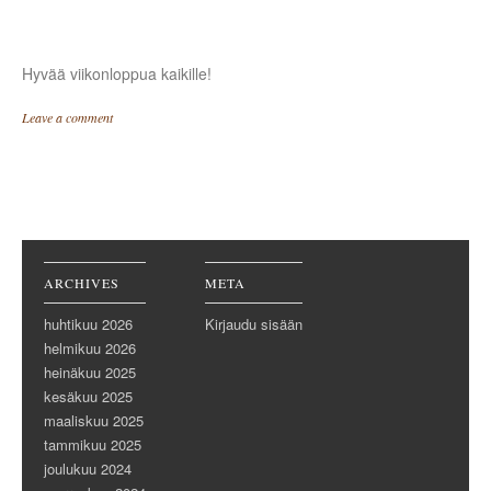
Hyvää viikonloppua kaikille!
Leave a comment
Post navigation
ARCHIVES
META
huhtikuu 2026
Kirjaudu sisään
helmikuu 2026
heinäkuu 2025
kesäkuu 2025
maaliskuu 2025
tammikuu 2025
joulukuu 2024