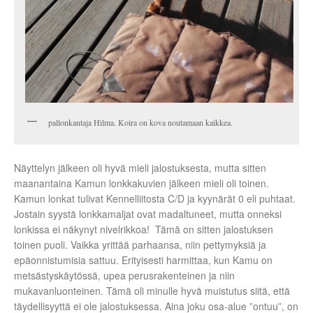
pallonkantaja Hilma. Koira on kova noutamaan kaikkea.
Näyttelyn jälkeen oli hyvä mieli jalostuksesta, mutta sitten
maanantaina Kamun lonkkakuvien jälkeen mieli oli toinen.
Kamun lonkat tulivat Kennelliitosta C/D ja kyynärät 0 eli puhtaat.
Jostain syystä lonkkamaljat ovat madaltuneet, mutta onneksi
lonkissa ei näkynyt nivelrikkoa! Tämä on sitten jalostuksen
toinen puoli. Vaikka yrittää parhaansa, niin pettymyksiä ja
epäonnistumisia sattuu. Erityisesti harmittaa, kun Kamu on
metsästyskäytössä, upea perusrakenteinen ja niin
mukavanluonteinen. Tämä oli minulle hyvä muistutus siitä, että
täydellisyyttä ei ole jalostuksessa. Aina joku osa-alue ”ontuu”, on