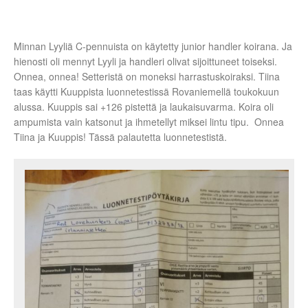
Minnan Lyyliä C-pennuista on käytetty junior handler koirana. Ja
hienosti oli mennyt Lyyli ja handleri olivat sijoittuneet toiseksi.
Onnea, onnea! Setteristä on moneksi harrastuskoiraksi. Tiina
taas käytti Kuuppista luonnetestissä Rovaniemellä toukokuun
alussa. Kuuppis sai +126 pistettä ja laukaisuvarma. Koira oli
ampumista vain katsonut ja ihmetellyt miksei lintu tipu. Onnea
Tiina ja Kuuppis! Tässä palautetta luonnetestistä.