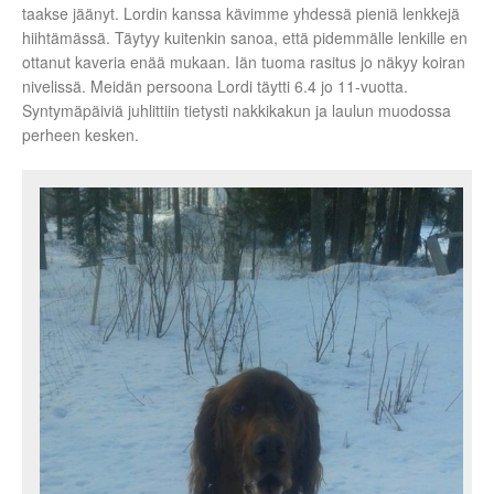
taakse jäänyt. Lordin kanssa kävimme yhdessä pieniä lenkkejä
hiihtämässä. Täytyy kuitenkin sanoa, että pidemmälle lenkille en
ottanut kaveria enää mukaan. Iän tuoma rasitus jo näkyy koiran
nivelissä. Meidän persoona Lordi täytti 6.4 jo 11-vuotta.
Syntymäpäiviä juhlittiin tietysti nakkikakun ja laulun muodossa
perheen kesken.