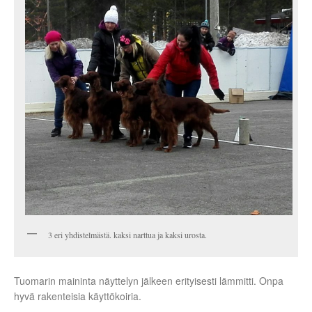
3 eri yhdistelmästä. kaksi narttua ja kaksi urosta.
Tuomarin maininta näyttelyn jälkeen erityisesti lämmitti. Onpa
hyvä rakenteisia käyttökoiria.