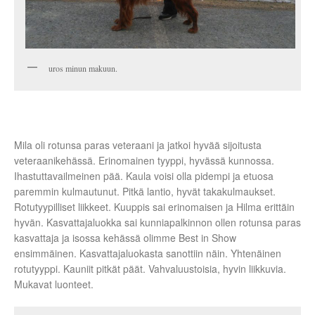
uros minun makuun.
Mila oli rotunsa paras veteraani ja jatkoi hyvää sijoitusta
veteraanikehässä. Erinomainen tyyppi, hyvässä kunnossa.
Ihastuttavailmeinen pää. Kaula voisi olla pidempi ja etuosa
paremmin kulmautunut. Pitkä lantio, hyvät takakulmaukset.
Rotutyypilliset liikkeet. Kuuppis sai erinomaisen ja Hilma erittäin
hyvän. Kasvattajaluokka sai kunniapalkinnon ollen rotunsa paras
kasvattaja ja isossa kehässä olimme Best in Show
ensimmäinen. Kasvattajaluokasta sanottiin näin. Yhtenäinen
rotutyyppi. Kauniit pitkät päät. Vahvaluustoisia, hyvin liikkuvia.
Mukavat luonteet.