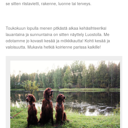
se sitten riistavietti, rakenne, luonne tai terveys.
Toukokuun lopulla menen pitkästä aikaa kehäsihteeriksi
lauantaina ja sunnuntaina on sitten näyttely Luostolla. Me
odotamme jo kovasti kesää ja mökkikautta! Kohti kesää ja
valoisuutta. Mukavia hetkiä koirienne parissa kaikille!