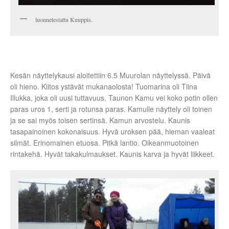
luonnetestattu Kuuppis.
Kesän näyttelykausi aloitettiin 6.5 Muurolan näyttelyssä. Päivä
oli hieno. Kiitos ystävät mukanaolosta! Tuomarina oli Tiina
Illukka, joka oli uusi tuttavuus. Taunon Kamu vei koko potin ollen
paras uros 1, serti ja rotunsa paras. Kamulle näyttely oli toinen
ja se sai myös toisen sertinsä. Kamun arvostelu. Kaunis
tasapainoinen kokonaisuus. Hyvä uroksen pää, hieman vaaleat
silmät. Erinomainen etuosa. Pitkä lantio. Oikeanmuotoinen
rintakehä. Hyvät takakulmaukset. Kaunis karva ja hyvät liikkeet.