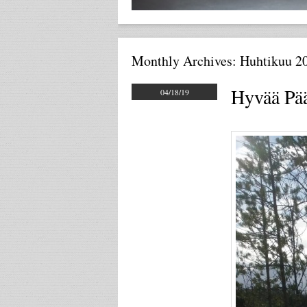
Monthly Archives:
Huhtikuu 2
Hyvää Pää
04/18/19