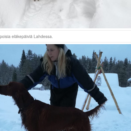
ppoisia eläkepäiviä Lahdessa.