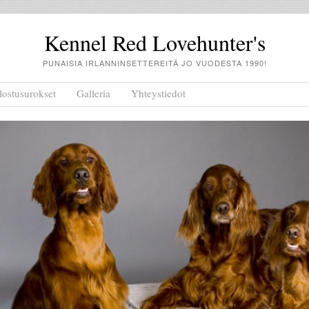
Kennel Red Lovehunter's
PUNAISIA IRLANNINSETTEREITÄ JO VUODESTA 1990!
lostusurokset
Galleria
Yhteystiedot