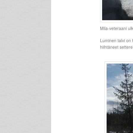
Mila-veteraani ul
Luminen talvi on 
hiihtäneet setter