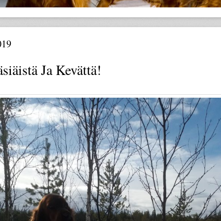
019
siäistä Ja Kevättä!