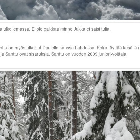
ulkoilemassa. Ei ole paikkaa minne Jukka ei saisi tulia.
ttu on myös ulkoillut Danielin kanssa Lahdessa. Koira täyttää kesällä
 ja Santtu ovat sisaruksia. Santtu on vuoden 2009 juniori-voittaja.