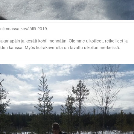
koilemassa keväällä 2019.
takanapäin ja kesää kohti mennään. Olemme ulkoilleet, retkeilleet ja
eiden kanssa. Myös koirakavereita on tavattu ulkoilun merkeissä.