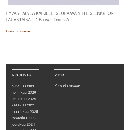
HYVÄÄ TALVEA KAIKILLE! SEURAAVA YHTEISLENKKI ON
LAUANTAINA 1.2 Paavalniemessä.
Leave a comment
Post navigation
ARCHIVES
META
huhtikuu 2026
Kirjaudu sisään
helmikuu 2026
heinäkuu 2025
kesäkuu 2025
maaliskuu 2025
tammikuu 2025
joulukuu 2024