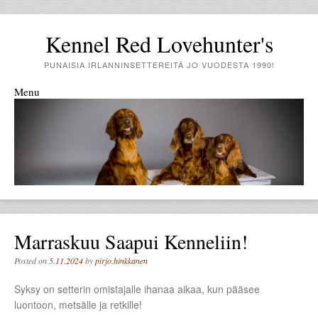
Kennel Red Lovehunter's
PUNAISIA IRLANNINSETTEREITÄ JO VUODESTA 1990!
Menu
Skip to content
Marraskuu Saapui Kenneliin!
Posted on
5.11.2024
by
pirjo.hinkkanen
Syksy on setterin omistajalle ihanaa aikaa, kun pääsee
luontoon, metsälle ja retkille!