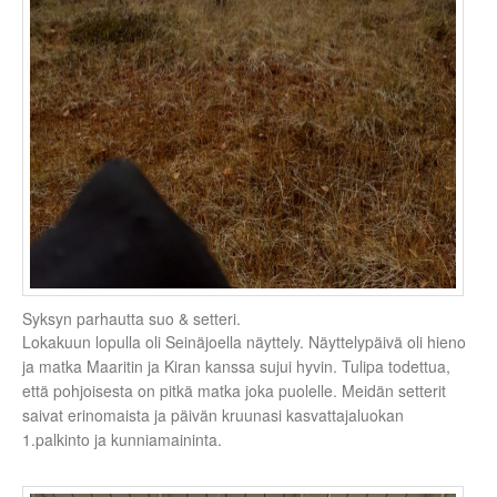
Syksyn parhautta suo & setteri.
Lokakuun lopulla oli Seinäjoella näyttely. Näyttelypäivä oli hieno
ja matka Maaritin ja Kiran kanssa sujui hyvin. Tulipa todettua,
että pohjoisesta on pitkä matka joka puolelle. Meidän setterit
saivat erinomaista ja päivän kruunasi kasvattajaluokan
1.palkinto ja kunniamaininta.