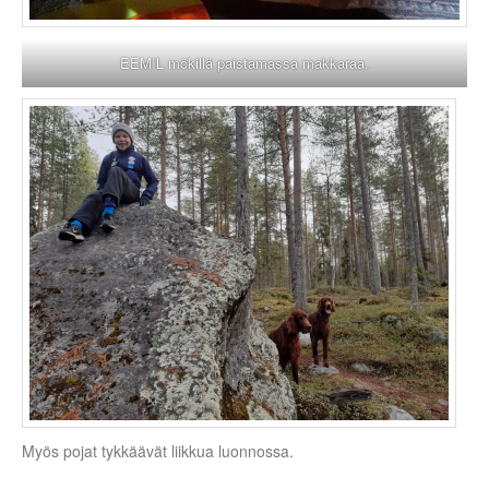
EEMIL mökillä paistamassa makkaraa.
Myös pojat tykkäävät liikkua luonnossa.