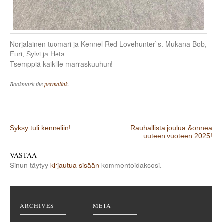
Norjalainen tuomari ja Kennel Red Lovehunter`s. Mukana Bob,
Furi, Sylvi ja Heta.
Tsemppiä kaikille marraskuuhun!
Bookmark the
permalink
.
Post navigation
Syksy tuli kenneliin!
Rauhallista joulua &onnea
uuteen vuoteen 2025!
VASTAA
Sinun täytyy
kirjautua sisään
kommentoidaksesi.
ARCHIVES
META