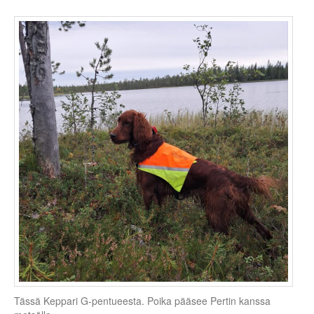
Tässä Keppari G-pentueesta. Poika pääsee Pertin kanssa