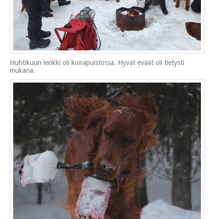
Huhtikuun lenkki oli koirapuistossa. Hyvät eväät oli tietysti
mukana.