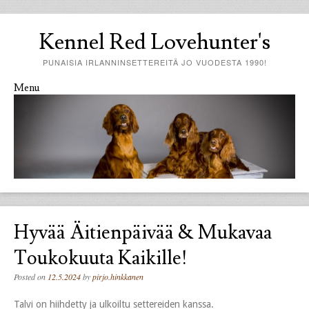
Kennel Red Lovehunter's
PUNAISIA IRLANNINSETTEREITÄ JO VUODESTA 1990!
Menu
Skip to content
Hyvää Äitienpäivää & Mukavaa
Toukokuuta Kaikille!
Posted on
12.5.2024
by
pirjo.hinkkanen
Talvi on hiihdetty ja ulkoiltu settereiden kanssa.