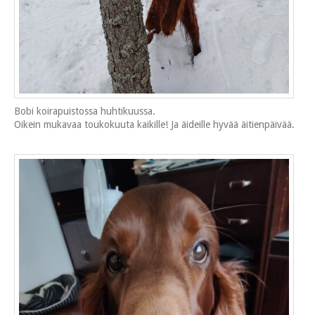
Bobi koirapuistossa huhtikuussa.
Oikein mukavaa toukokuuta kaikille! Ja äideille hyvää äitienpäivää.