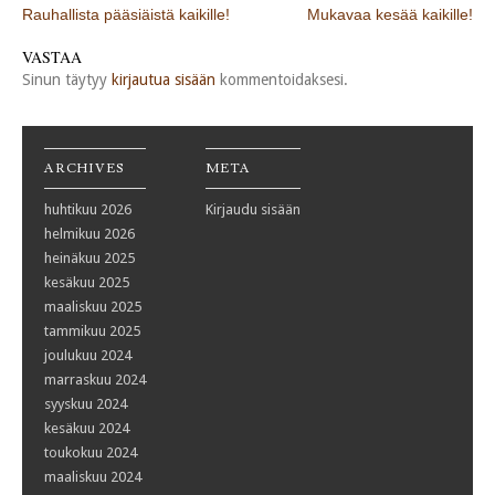
Post navigation
Rauhallista pääsiäistä kaikille!
Mukavaa kesää kaikille!
VASTAA
Sinun täytyy
kirjautua sisään
kommentoidaksesi.
ARCHIVES
META
huhtikuu 2026
Kirjaudu sisään
helmikuu 2026
heinäkuu 2025
kesäkuu 2025
maaliskuu 2025
tammikuu 2025
joulukuu 2024
marraskuu 2024
syyskuu 2024
kesäkuu 2024
toukokuu 2024
maaliskuu 2024